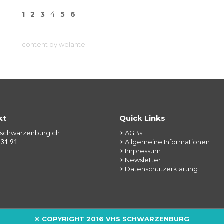
1
2
3
4
5
6
content by welante
kt
Quick Links
schwarzenburg.ch
>
AGBs
 31 91
>
Allgemeine Informationen
>
Impressum
>
Newsletter
>
Datenschutzerklärung
© COPYRIGHT 2016 VHS SCHWARZENBURG