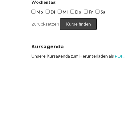
Wochentag
Mo
Di
Mi
Do
Fr
Sa
Zurücksetzen
Kursagenda
Unsere Kursagenda zum Herunterladen als
.
PDF