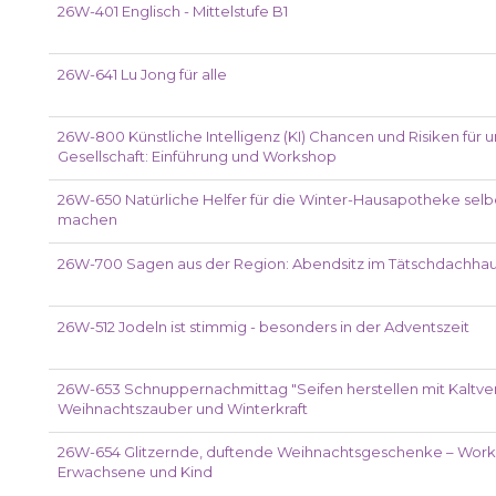
26W-401 Englisch - Mittelstufe B1
26W-641 Lu Jong für alle
26W-800 Künstliche Intelligenz (KI) Chancen und Risiken für 
Gesellschaft: Einführung und Workshop
26W-650 Natürliche Helfer für die Winter-Hausapotheke selb
machen
26W-700 Sagen aus der Region: Abendsitz im Tätschdachha
26W-512 Jodeln ist stimmig - besonders in der Adventszeit
26W-653 Schnuppernachmittag "Seifen herstellen mit Kaltve
Weihnachtszauber und Winterkraft
26W-654 Glitzernde, duftende Weihnachtsgeschenke – Work
Erwachsene und Kind