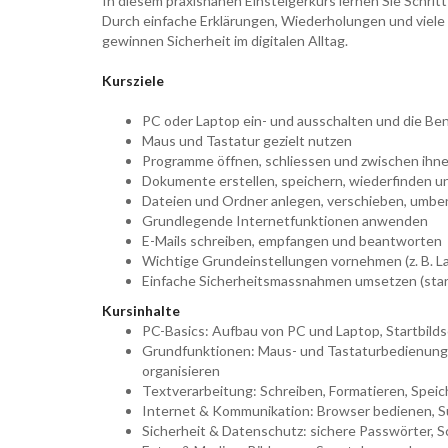
In diesem praxisnahen Einsteigerkurs lernen Sie Schrit
Durch einfache Erklärungen, Wiederholungen und viel
gewinnen Sicherheit im digitalen Alltag.
Kursziele
PC oder Laptop ein- und ausschalten und die Be
Maus und Tastatur gezielt nutzen
Programme öffnen, schliessen und zwischen ihn
Dokumente erstellen, speichern, wiederfinden 
Dateien und Ordner anlegen, verschieben, umb
Grundlegende Internetfunktionen anwenden
E-Mails schreiben, empfangen und beantworten
Wichtige Grundeinstellungen vornehmen (z. B. L
Einfache Sicherheitsmassnahmen umsetzen (star
Kursinhalte
PC-Basics: Aufbau von PC und Laptop, Startbilds
Grundfunktionen: Maus- und Tastaturbedienung,
organisieren
Textverarbeitung: Schreiben, Formatieren, Spei
Internet & Kommunikation: Browser bedienen, Su
Sicherheit & Datenschutz: sichere Passwörter, S