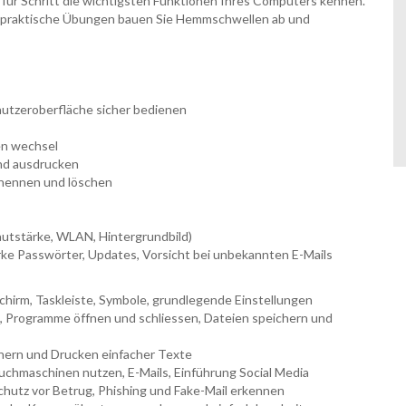
t für Schritt die wichtigsten Funktionen Ihres Computers kennen.
e praktische Übungen bauen Sie Hemmschwellen ab und
nutzeroberfläche sicher bedienen
en wechsel
und ausdrucken
enennen und löschen
autstärke, WLAN, Hintergrundbild)
ke Passwörter, Updates, Vorsicht bei unbekannten E-Mails
chirm, Taskleiste, Symbole, grundlegende Einstellungen
 Programme öffnen und schliessen, Dateien speichern und
chern und Drucken einfacher Texte
chmaschinen nutzen, E-Mails, Einführung Social Media
chutz vor Betrug, Phishing und Fake-Mail erkennen