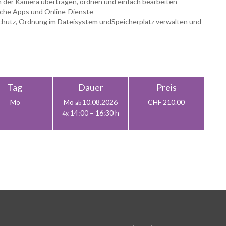
 der Kamera übertragen, ordnen und einfach bearbeiten
zliche Apps und Online-Dienste
chutz, Ordnung im Dateisystem undSpeicherplatz verwalten und
Tag
Dauer
Preis
Mo
Mo
10.08.2026
CHF 210.00
ab
14:00 – 16:30 h
4x