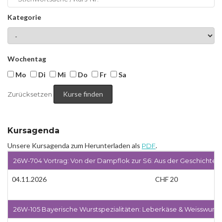
Kategorie
Wochentag
Mo
Di
Mi
Do
Fr
Sa
Zurücksetzen
Kursagenda
Unsere Kursagenda zum Herunterladen als
.
PDF
26W-704 Vortrag: Von der Dampflok zur S6: Aus der Geschichte
04.11.2026
CHF 20
26W-105 Bayerische Wurstspezialitäten: Leberkäse & Weisswurst