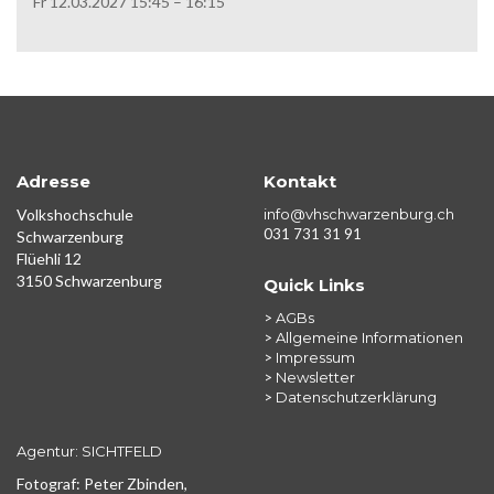
Fr 12.03.2027 15:45 – 16:15
Adresse
Kontakt
Volkshochschule
info@vhschwarzenburg.ch
031 731 31 91
Schwarzenburg
Flüehli 12
3150 Schwarzenburg
Quick Links
>
AGBs
>
Allgemeine Informationen
>
Impressum
>
Newsletter
>
Datenschutzerklärung
Agentur: SICHTFELD
Fotograf: Peter Zbinden,