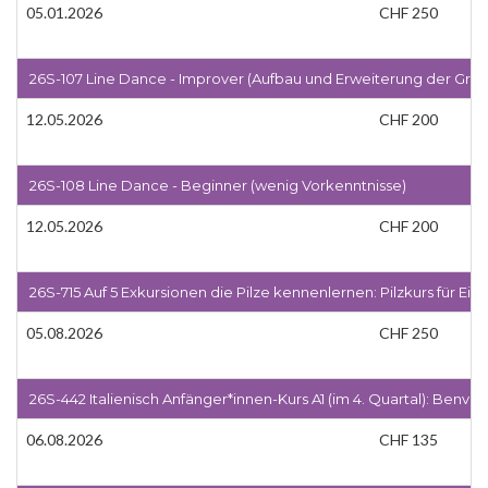
05.01.2026
CHF 250
26S-107 Line Dance - Improver (Aufbau und Erweiterung der Gru
12.05.2026
CHF 200
26S-108 Line Dance - Beginner (wenig Vorkenntnisse)
12.05.2026
CHF 200
26S-715 Auf 5 Exkursionen die Pilze kennenlernen: Pilzkurs für Ei
05.08.2026
CHF 250
26S-442 Italienisch Anfänger*innen-Kurs A1 (im 4. Quartal): Benvenu
06.08.2026
CHF 135