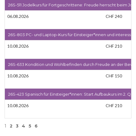
26S-511 Jodelkurs für Fortgeschrittene: Freude herrscht beim Jod
06.08.2026
CHF 240
26S-803 PC- und Laptop-Kurs für Einsteiger*innen und interessie
10.08.2026
CHF 210
26S-633 Kondition und Wohlbefinden durch Freude an der Bewegu
10.08.2026
CHF 150
26S-423 Spanisch für Einsteiger*innen: Start Aufbaukurs im 2. Qua
10.08.2026
CHF 210
1
2
3
4
5
6