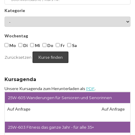
Kategorie
Wochentag
Mo
Di
Mi
Do
Fr
Sa
Zurücksetzen
Kursagenda
Unsere Kursagenda zum Herunterladen als
.
PDF
25W-605 Wanderungen für Senioren und Senorinnen
Auf Anfrage
Auf Anfrage
25W-603 Fitness das ganze Jahr - für alle 35+