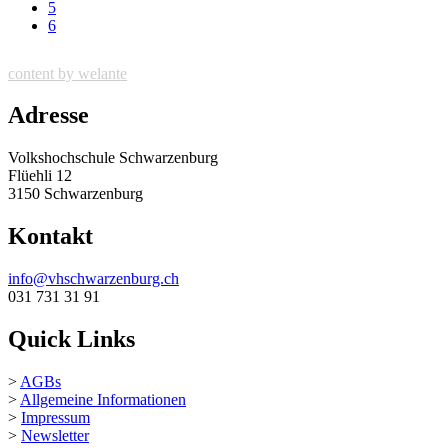
5
6
content by welante
Adresse
Volkshochschule Schwarzenburg
Flüehli 12
3150 Schwarzenburg
Kontakt
info@vhschwarzenburg.ch
031 731 31 91
Quick Links
>
AGBs
>
Allgemeine Informationen
>
Impressum
>
Newsletter