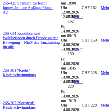
26S-425 Spanisch für leicht
um 19:00
fortgeschrittene Anfänger*innen,
Uhr
CHF 162
Mehr
A2
12.08.2026
12.08.2026
CHF
Mehr
162
Fr,
14.08.2026
26S-634 Kondition und
um 09:15
Wohlbefinden durch Freude an der
Uhr
CHF 150
Mehr
Bewegung – Nia® das Tanztraining
14.08.2026
für alle
14.08.2026
CHF
Mehr
150
Fr,
14.08.2026
um 14:45
26S-301 "Krebs"
Uhr
CHF 228
Mehr
Kinderschwimmkurs
14.08.2026
14.08.2026
CHF
Mehr
228
Fr,
14.08.2026
um 15:15
26S-302 "Seepferd"
Uhr
CHF 228
Mehr
Kinderschwimmkurs
14.08.2026