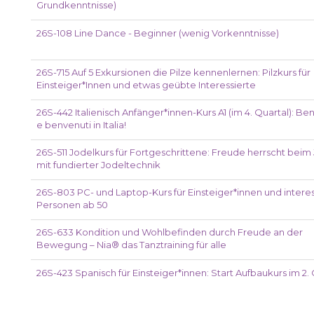
Grundkenntnisse)
26S-108 Line Dance - Beginner (wenig Vorkenntnisse)
26S-715 Auf 5 Exkursionen die Pilze kennenlernen: Pilzkurs für
Einsteiger*Innen und etwas geübte Interessierte
26S-442 Italienisch Anfänger*innen-Kurs A1 (im 4. Quartal): B
e benvenuti in Italia!
26S-511 Jodelkurs für Fortgeschrittene: Freude herrscht beim
mit fundierter Jodeltechnik
26S-803 PC- und Laptop-Kurs für Einsteiger*innen und interes
Personen ab 50
26S-633 Kondition und Wohlbefinden durch Freude an der
Bewegung – Nia® das Tanztraining für alle
26S-423 Spanisch für Einsteiger*innen: Start Aufbaukurs im 2.