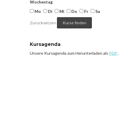
Wochentag
Mo
Di
Mi
Do
Fr
Sa
Zurücksetzen
Kursagenda
Unsere Kursagenda zum Herunterladen als
.
PDF