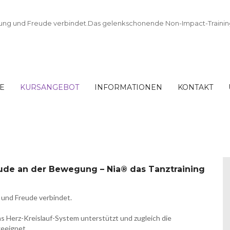
TE
KURSANGEBOT
INFORMATIONEN
KONTAKT
n durch Freude an der
 alle
ude an der Bewegung – Nia® das Tanztraining
 und Freude verbindet.
 Herz-Kreislauf-System unterstützt und zugleich die
geeignet.