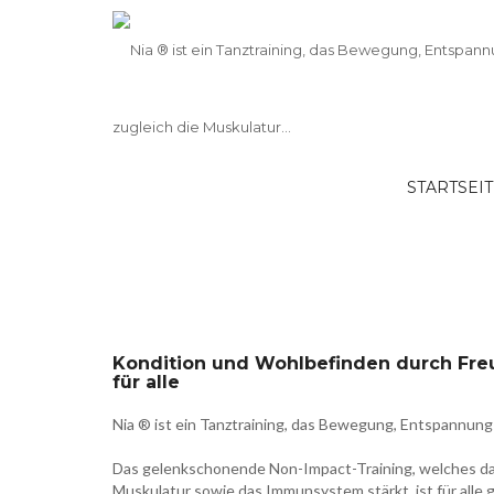
STARTSEI
26S-633 – Kondition und Wohlbefinde
Bewegung – Nia® das Tanztraining für
Kondition und Wohlbefinden durch Fre
für alle
Nia ® ist ein Tanztraining, das Bewegung, Entspannung
Das gelenkschonende Non-Impact-Training, welches das
Muskulatur sowie das Immunsystem stärkt, ist für alle 