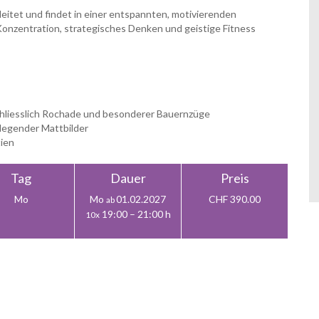
leitet und findet in einer entspannten, motivierenden
nzentration, strategisches Denken und geistige Fitness
chliesslich Rochade und besonderer Bauernzüge
legender Mattbilder
tien
Tag
Dauer
Preis
Mo
Mo
01.02.2027
CHF 390.00
ab
19:00 – 21:00 h
10x