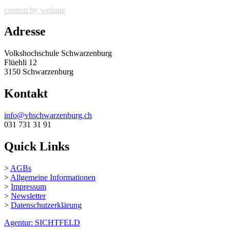
content by welante
Adresse
Volkshochschule Schwarzenburg
Flüehli 12
3150 Schwarzenburg
Kontakt
info@vhschwarzenburg.ch
031 731 31 91
Quick Links
>
AGBs
>
Allgemeine Informationen
>
Impressum
>
Newsletter
>
Datenschutzerklärung
Agentur: SICHTFELD